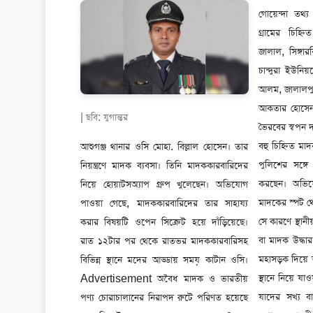
গোয়েন্দা তথ্য
হোটেল উজানভাট
গ্রামের চিহ্ন
দিয়ে পার করিয়
জালাল, সিঙ্গার
ওসি বিল্লাল আ
চান্দুরা ইউনি
(গত বছরের ৪ 
আলম, জালালপুর
এপ্রিল) মাত্র
আকতার হোসেন
বোতল ফেনসিডি
| ছবি: যুগান্তর
ভৈরবের স্বপন 
হুইস্কি, ৩৫৪
আশুগঞ্জ থানার ওসি মোহা. বিল্লাল হোসেন। তার
বহু চিহ্নিত মাদক ও চোরাকারবারি এখন আশুগঞ্জ
১৩২ পিস ইয়াবা ট্যাবলেট আটক করা হয়। এসব
নিয়ন্ত্রণে মাদক ব্যবসা। তিনি মাদককারবারিদের
পুলিশের সঙ্গে সমঝোতায় অবৈধ পণ্য পাচার
মাদকের বিপরীতে ১৬২ জনকে গ্রেফতার এবং
নিয়ে হোয়াটসঅ্যাপ গ্রুপ খুলেছেন। অভিযোগ
করছেন। অভিযোগ রয়েছে, আশুগঞ্জের প্রতিটি
১০৬টি মামলা দেওয়া হয়। আশুগঞ্জ উপজেলা
পাওয়া গেছে, মাদককারবারিদের তার সাহায্য
মাদকের স্পট থেকে ওসির নামে টাকা নেওয়া হয়।
বিএনপির সাবেক যুগ্ম সাধারণ সম্পাদক নাছির
করার বিষয়টি ওপেন সিক্রেট হয়ে দাঁড়িয়েছে।
সে কারণে স্থানীয় কোনো মাদক ব্যবসায়ীকে আটক
মুন্সি ও উপজেলা বিএনপির ত্রাণ ও পুনর্বাসন
রাত ১২টার পর থেকে রাতভর মাদককারবারিসহ
বা মাদক উদ্ধার করা হয় না। যা আটক করা হয়
সম্পাদক ফয়সালকে ১ মার্চ মারধর করা হয়। সেই
বিভিন্ন স্থানে মদের আড্ডায় সময় কাটান ওসি।
মহাসড়ক দিয়ে আশুগঞ্জ হয়ে ঢাকা বা দেশের অন্য
মামলা নিতে ফয়সালের কাছে ২ লাখ টাকা দাবি
Advertisement অবৈধ মাদক ও ভারতীয়
স্থানে নিয়ে যাওয়ার সময়। ওসি বা পুলিশের সঙ্গে
করেন ওসি। টাকা না দেওয়ায় মামলা নেওয়া
পণ্য চোরাচালানের নিরাপদ রুটে পরিণত হয়েছে
যাদের সখ্য বা চুক্তি নেই তারাই ধরা পড়ছে
হয়নি। আশুগঞ্জ উপজেলা যুবলীগের সাবেক সদস্য