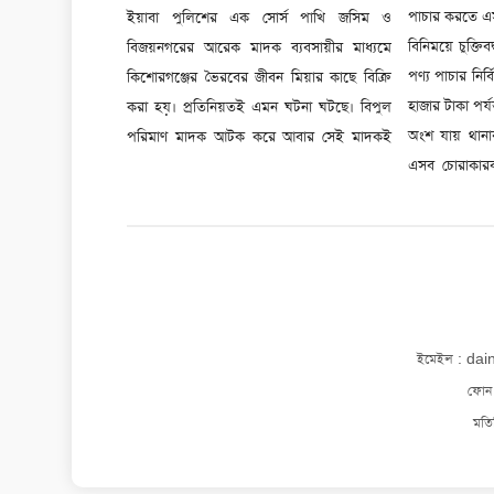
ইয়াবা পুলিশের এক সোর্স পাখি জসিম ও
পাচার করতে এসআই ইসহাকের সঙ্গে মাসোহারার
সম্পৃক্ততা নেই। তবে পুলিশ সুপার এহতেশামুল
বিজয়নগরের আরেক মাদক ব্যবসায়ীর মাধ্যমে
বিনিময়ে চুক্তিবদ্ধ হন। এই পথে ভারতীয় অবৈধ
হক বলেন, মাদকের সঙ্গে পুলিশের সম্পৃক্ততার
কিশোরগঞ্জের ভৈরবের জীবন মিয়ার কাছে বিক্রি
পণ্য পাচার নির্বিঘ্ন করতে গাড়িপ্রতি ৪০ থেকে ৫০
বিষয়ে প্রত্যক্ষ ও পরোক্ষভাবে কোনো প্রমাণ
করা হয়। প্রতিনিয়তই এমন ঘটনা ঘটছে। বিপুল
হাজার টাকা পর্যন্ত আদায় করা হয়, যার একটি বড়
পাওয়া গেলে জড়িত ব্যক্তিদের বিরুদ্ধে কঠোর
পরিমাণ মাদক আটক করে আবার সেই মাদকই
অংশ যায় থানার ওসি মোহা. বিল্লালের পকেটে।
এসব চোরাকারবা
ইমেইল : da
ফোন
মতি