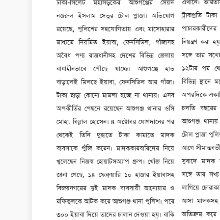
ঢাকা-সিলেট মহাসড়কের আশুগঞ্জের সৈয়দ
এখানে। ভারতীয় জিরা ও চিনি পাচারের জন্য
সচিব শাহিন আলম বকশির কাছ থেকে দেড় লাখ
নজরুল ইসলাম সেতুর টোল প্লাজা। অভিযোগ
ট্রাকপ্রতি টাকা নেন ওসি। মাদক ব্যবসায়ী ও
টাকা নিয়েছেন ওসি। গ্রেফতার করা হবে না বলে
রয়েছে, পুলিশের সহযোগিতায় এবং মাসোহারার
পাচারকারীদের হোয়াটসঅ্যাপ গ্রুপের মাধ্যমে
কৃষক লীগের বর্তমান সভাপতি নজরুল ইসলাম
মাধ্যমে নিয়মিত ইয়াবা, ফেনসিডিল, গাঁজাসহ
নিয়ন্ত্রণ করা হয়। আশুগঞ্জের মাদক ব্যবসায়ীদের
বকুলের কাছ থেকে ২ লাখ টাকা নেন। পরে অবশ্য
অবৈধ পণ্য রাজধানীসহ দেশের বিভিন্ন জেলায়
সঙ্গে তার সখ্যের বিষয়টি ওপেন সিক্রেট। রাত
ডিবি পুলিশ তাকে গ্রেফতার করে। তারপরও ওসি
বাধাহীনভাবে পৌঁছে যাচ্ছে। আশুগঞ্জে হাত
১২টার পর থেকে রাতভর মাদক ব্যবসায়ীসহ
তার কাছ থেকে ৫০ হাজার টাকা নেন আর কোনো
বাড়ালেই মিলছে ইয়াবা, ফেনসিডিল আর গাঁজা।
বিভিন্ন স্থানে মদের আড্ডায় সময় কাটান ওসি।
মামলা দেবেন না বলে। যুবলীগ নেতা শাহীন
টাকা ছাড়া কোনো মামলা হচ্ছে না থানায়। এসব
অপরদিকে একাধিক নির্ভরযোগ্য সূত্রে জানা গেছে,
মুন্সির কাছ থেকেও ওসি ৭০ হাজার টাকা
অপকীর্তির পেছনে রয়েছেন আশুগঞ্জ থানার ওসি
চলতি বছরের ১৫ জানুয়ারি এসআই ইসহাক
নিয়েছেন। মোট কথা ৫০ হাজার থেকে ২ লাখের
মোহা. বিল্লাল হোসেন। ৪ অক্টোবর যোগদানের পর
আশুগঞ্জ থানায় যোগদানের তিন দিনের মধ্যেই
নিচে কোনো মামলা রেকর্ড করেন না ওসি। মামলা
থেকেই তিনি দুহাতে টাকা কামাতে মাদক
টোল প্লাজা পুলিশ ফাঁড়িতে যোগদান করেন। তারও
হলেও আসামিদের কাছ থেকে টাকা নিয়ে মামলার
ব্যবসাকে পুঁজি করেন। মাদককারবারিদের নিয়ে
আগে সীমান্তবর্তী বিজয়নগর থানায় কর্মরত থাকার
আসামি গ্রেফতার করেন না। এসব অভিযোগের
খুলেছেন নিজস্ব হোয়াটসঅ্যাপ গ্রুপ। খোঁজ নিয়ে
সুবাদে মাদক ব্যবসায়ী এবং চোরাকারবারিদের
বিষয়ে ওসি বিল্লাল হোসেনের সঙ্গে যোগাযোগ করা
জানা গেছে, ১৪ ফেব্রুয়ারি ১০ হাজার ইয়াবাসহ
সঙ্গে তার সখ্য গড়ে ওঠে। এই সখ্যকে কাজে
হলে তিনি বলেন, মাদক ব্যবসায়ীদের
বিজয়নগরের দুই মাদক ব্যবসায়ী আনোয়ার ও
লাগিয়ে চোরাকারবারিরা ভারত থেকে অবৈধ পথে
সহযোগিতার বিষয়টি সত্য নয়। টোল প্লাজা থেকে
রফিকুলকে আটক করে আশুগঞ্জ থানা পুলিশ। পরে
আসা মাদকসহ নানা পণ্য নিয়মিত টোল প্লাজা
মাদক বা অবৈধ পণ্য পাওয়া গেলে মামলা দেওয়া
৩০০ ইয়াবা দিয়ে তাদের চালান দেওয়া হয়। বাকি
অতিক্রম করে রাজধানী ও আশপাশের জেলায়
হয়। মাদকের সঙ্গে আমার কোনো ধরনের