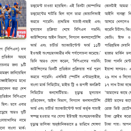
ডকুমেন্ট চাওয়া হয়েছিল। এই তিনটা কোম্পানির
কোনটাই আমরা বাদ রাখছি না। আমরা কঠিন
ডকুমেন্টের ঘাটতি ছিল বলে তারা কোয়ালিফাই
আইনি ব্যবস্থা নিচ্ছি।’ বিপিএলের প্রথম দুই
করতে পারেনি। প্রাথমিক যাচাই-বাছাই এবং
আসরে খেললেও দুই আসরের পাওনা পরিশোধ
মূল্যায়ন প্রক্রিয়া শেষে বিপিএল গভর্নিং
করেনি চিটাগং কিংস। সবশেষ আসরেও ক্রিকেটার,
কাউন্সিলের আইন বিভাগ, লিগ্যাল কনসালেটেন্সি
কোচিং স্টাফ ও দলের অন্যান্য সদস্যদের
ফার্ম এবং চার্টার্ড অ্যাকাউন্টেন্ট ফার্ম ১১টি
পারিশ্রমিক দেয়নি তারা। ফ্র্যাঞ্চাইজিটির কাছে ৩৭
লিগে (বিপিএল) দল
ইওআই অংশগ্রহণকারীর নথি পর্যালোচনা করেছে।'
হাজার মার্কিন ডলার পান হেড কোচ শন টেইট।
তিষ্ঠান আগ্রহ
তিনি আরও যোগ করেন, 'বিপিএলের গভর্নিং
টাকা পাননি মেন্টর শহীদ আফ্রিদি, উপস্থাপিকা
োচনার জন্য ৯টি
কাউন্সিলের তিনটি প্রতিষ্ঠান প্রক্রিয়ায় শর্ত পূরণ
ইয়াশা সাগরও। এ ছাড়া ঢাকার শেরাটন হোটেল
আমন্ত্রণ জানিয়েছিল
করতে পারেনি। এসকিউ স্পোর্টস এন্টারপ্রাইজ,
২৯ লাখ ও সিলেটের রোজ ভিউ হোটেল তাদের
যাঞ্চাইজিদের মধ্যে
বাংলা মার্ক লিমিটেড, মাইন্ড ট্রি ও রূপসী কনক্রিট
১৭ লাখ টাকা বকেয়া আছে। এ প্রসঙ্গে মিঠু বলেন,
 আবেদন করা দেশ
লিমিটেড কনসোর্টিয়াম। চূড়ান্ত মূল্যায়ন
‘আমাদের কাছে যে অভিযোগগুলো এসেছে—শন
রতিষ্ঠান বিপিএলে
প্রতিবেদন, আইন বিভাগ, লিগ্যাল কনসালটেন্সি
টেইট তাদের কাছে প্রায় ৩৭ হাজার ডলার পায়,
ই ছিল। তবে এবার
ফার্ম এবং চার্টার্ড অ্যাকাউন্টেন্ট ফার্ম কর্তৃক যাচাই
রোজ ভিউ হোটেল সিলেট তারা প্রায় ১৭ লাখ
 পড়েছে আরও দুটি
সম্পন্ন হওয়ার পর যোগ্য ইউআই অংশগ্রহণকারীর
টাকা ক্লেইম করেছে, শেরাটন হোটেল ২৯ লাখ
 নোয়াখালির নামে
চূড়ান্ত তালিকা আনুষ্ঠানিকভাবে ৪ তারিখে ঘোষণা
টাকা পায়। আপনারাও জানেন অনেক ক্রিকেটার
খানো বাংলা মার্ক।