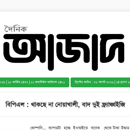
২০২৫
|
১৮ কার্তিক ১৪৩২
|
১১ জমাদিউল আউয়াল ১৪৮১
প্রিন্টের তারিখ : ০৮ আগস্ট ২০২৬ | ২৪ শ্রাবণ 
বিপিএল : থাকছে না নোয়াখালী, বাদ দুই ফ্র্যাঞ্চাইজি
কোম্পানি... ব্যাপারটা হচ্ছে ইওআইতে অনেক
থেকে টাকা উদ্ধার করার জন্য যত আইনি প্রক্রিয়া