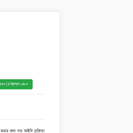
১৪৩৩ | ৪ জ্বিলক্বদ ১৪৮৩