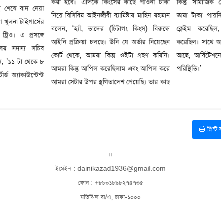
করা হবে।' এদিকে কিংসের কাছে পাওনা টাকা
কিন্তু সামাজিক যোগাযোগমাধ্যমে এসে বলছে
ই শেষে বাদ দেয়া
নিয়ে বিসিবির আইনজীবী ব্যারিষ্টার মাহিন রহমান
তারা টাকা পায়নি। এর আগে শহীদ আফ্রিদিও
 খুলনা টাইগার্সের
বলেন, ‘হ্যাঁ, তাদের (চিটাগং কিংস) বিরুদ্ধে
ক্লেইম করেছিল, ইয়াশা সাগরও অভিযোগ
 ট্রিও। এ প্রসঙ্গে
আইনি প্রক্রিয়া চলছে। উনি যে অর্ডার নিয়েছেন
করেছিল। সাথে আমাদের আগের আসরেও বিবাদ
িলের সদস্য সচিব
কোর্ট থেকে, আমরা কিন্তু ওইটা গ্রহণ করিনি।
আছে, আর্বিটেশনে চলছে। এটা চিটাগং কিংসের
, '১১ টা থেকে ৮
আমরা কিন্তু আপিল করেছিলাম এবং আপিল করে
পরিস্থিতি।’
্ড অ্যাকাউন্টেন্ট
আমরা সেটার উপর স্থগিতাদেশ পেয়েছি। তার কাছ
প্রিন্ট
।।
ইমেইল : dainikazad1936@gmail.com
ফোন : +৮৮০১৮৯৮২৭৪৭৩৫
মতিঝিল বা/এ, ঢাকা-১০০০