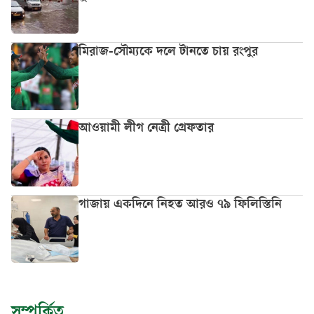
মিরাজ-সৌম্যকে দলে টানতে চায় রংপুর
আওয়ামী লীগ নেত্রী গ্রেফতার
গাজায় একদিনে নিহত আরও ৭৯ ফিলিস্তিনি
সম্পর্কিত