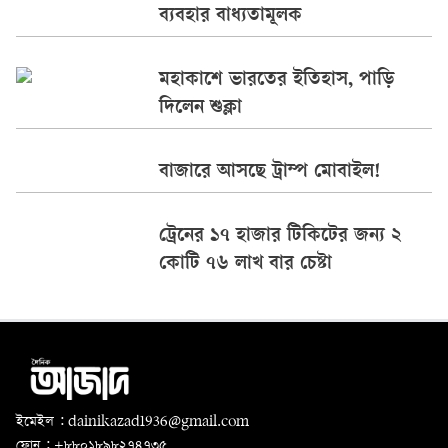
ব্যবহার বাধ্যতামূলক
মহাকাশে ভারতের ইতিহাস, পাড়ি
দিলেন শুক্লা
বাজারে আসছে ট্রাম্প মোবাইল!
ট্রেনের ১৭ হাজার টিকিটের জন্য ২
কোটি ৭৬ লাখ বার চেষ্টা
ইমেইল : dainikazad1936@gmail.com
ফোন : +৮৮০১৮৯৮২৭৪৭৩৫