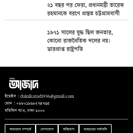
২১ বছর পর ফেরা, প্রধানমন্ত্রী তারেক
রহমানকে বরণে প্রস্তুত চট্টগ্রামবাসী
১৯৭১ সালের যুদ্ধ ছিল জনতার,
কোনো রাজনৈতিক দলের নয়:
ভারপ্রাপ্ত রাষ্ট্রপতি
ইমেইল : dainikazad1936@gmail.com
ফোন : +৮৮০১৮৯৮২৭৪৭৩৫
মতিঝিল বা/এ, ঢাকা-১০০০
আমাদের সম্পর্কে
যোগাযোগ
অভিযোগ
ব্যবহারের শর্তাবলি