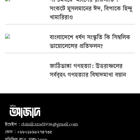
পশ্চিমবঙ্গে ‘মাংসের রাজনীতি’:
সংকটে মুসলমানের ঈদ, বিপাকে হিন্দু
খামারিরাও
বাংলাদেশে ধর্ষণ সংস্কৃতি কি সিম্বলিক
ভায়োলেন্সের প্রতিফলন?
জাঠিভাঙ্গা গণহত্যা: উত্তরাঞ্চলের
সর্ববৃহৎ গণহত্যার বিষাদমাখা বয়ান
ইমেইল : dainikazad1936@gmail.com
ফোন : +৮৮০১৮৯৮২৭৪৭৩৫
মতিঝিল বা/এ, ঢাকা-১০০০