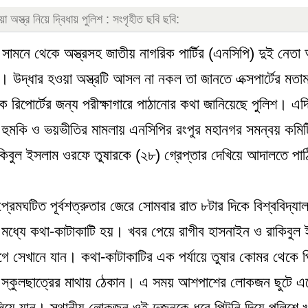
অস্ত্র নিয়ে দ্বিধায় পুলিশ : সংগৃহীত ছবি ছবি:
র সামনে থেকে অস্ত্রসহ জাতীয় নাগরিক পার্টির (এনসিপি) দুই নেত
। উদ্ধার হওয়া অস্ত্রটি আসল না নকল তা জানতে এক্সপার্টের মতা
িক রিপোর্টের জন্য পরীক্ষাগারে পাঠানোর কথা জানিয়েছে পুলিশ। এদ
র হুমকি ও ভয়ভীতির মামলায় এনসিপির রংপুর মহানগর সমন্বয় কমিট
কিবুল ইসলাম ওরফে তুষারকে (২৮) গ্রেপ্তার দেখিয়ে আদালতে পাঠ
 প্রেমঘটিত পূর্বশত্রুতার জেরে সোমবার রাত ৮টার দিকে বিশ্ববিদ্যা
ের মধ্যে কথা-কাটাকাটি হয়। খবর পেয়ে রাগীব হাসনাইন ও রাকিবুল
সেখানে যান। কথা-কাটাকাটির এক পর্যায়ে তুষার কোমর থেকে প
 স্কুলছাত্রের মাথায় ঠেকান। এ সময় আশপাশের লোকজন ছুটে এস
িয়ে যান। স্থানীয় লোকজন ওই দুজনকে ধরে পিটুনি দিয়ে পুলিশে 