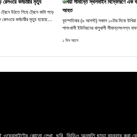
ে রেলওয়ে কর্মচারীর মৃত্যু
উখিয়া সীমান্তে স্থলমাইন বিস্ফোরণে এক ব
আহত
 ট্রেনে উঠতে গিয়ে ট্রেনে কাটা পড়ে
ক রেলওয়ে কর্মচারীর মৃত্যু হয়েছে।
বৃহস্পতিবার (৬ আগস্ট) সকাল ১০টার দিকে উখিয়
পালংখালী ইউনিয়নের বালুখালী সীমান্তসংলগ্ন নাফ
শূন্যরেখার মিয়ানমার অংশে এ ঘটনা ঘটে।...
১ দিন আগে
 এই ওয়েবসাইটের কোনো লেখা, ছবি, ভিডিও অনুমতি ছাড়া ব্যবহার করা