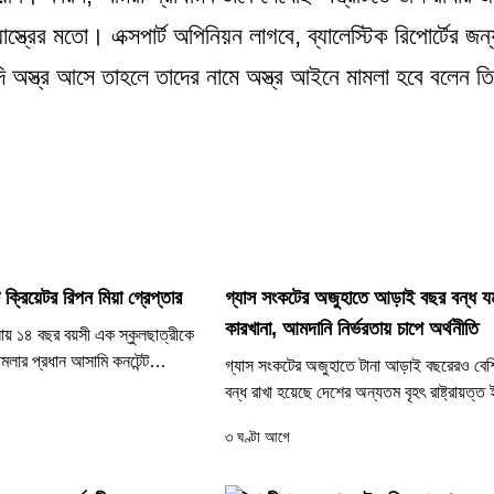
ত্রের মতো। এক্সপার্ট অপিনিয়ন লাগবে, ব্যালেস্টিক রিপোর্টের জন্
যদি অস্ত্র আসে তাহলে তাদের নামে অস্ত্র আইনে মামলা হবে বলেন ত
 ক্রিয়েটর রিপন মিয়া গ্রেপ্তার
গ্যাস সংকটের অজুহাতে আড়াই বছর বন্ধ যম
কারখানা, আমদানি নির্ভরতায় চাপে অর্থনীতি
য় ১৪ বছর বয়সী এক স্কুলছাত্রীকে
মলার প্রধান আসামি কনটেন্ট
গ্যাস সংকটের অজুহাতে টানা আড়াই বছরেরও বেশ
৩) গ্রেপ্তার...
বন্ধ রাখা হয়েছে দেশের অন্যতম বৃহৎ রাষ্ট্রায়ত্ত
উৎপাদনকারী যমুনা সার...
৩ ঘণ্টা আগে