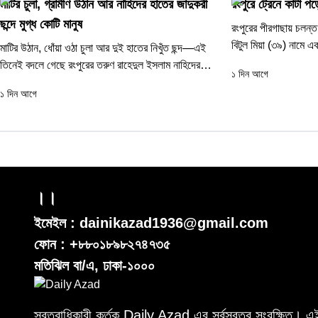
মাটির চুলা, গ্রামীণ উঠান আর নাহিদের হাতের জাদুকরী
রংপুরে ট্রেনে কাটা পড়
ছন্দে মুগ্ধ কোটি মানুষ
রংপুরের পীরগাছায় চলন্ত
বিটুল মিয়া (৩৯) নামে এ
মাটির উঠান, ধোঁয়া ওঠা চুলা আর দুই হাতের নিখুঁত ছন্দ—এই
বৃহস্পতিবার (৬...
তিনেই বদলে গেছে রংপুরের তরুণ রাহেদুল ইসলাম নাহিদের
১ দিন আগে
জীবন। যে...
১ দিন আগে
।।
ইমেইল : dainikazad1936@gmail.com
ফোন : +৮৮০১৮৯৮২৭৪৭৩৫
মতিঝিল বা/এ, ঢাকা-১০০০
স্বত্বাধিকারী কর্তৃক Daily Azad এর সর্বস্বত্ব সংরক্ষিত।