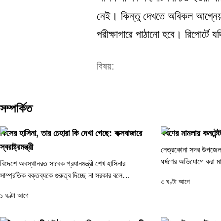
নেই। কিন্তু দেখতে অবিকল আগ্নেয়াস্
পরীক্ষাগারে পাঠানো হবে। রিপোর্টে 
বিষয়:
সম্পর্কিত
কিসের হাসিনা, তার চেহারা কি দেখা গেছে: কক্সবাজারে
ধর্ষণের মামলায় কনটেন্ট
স্বরাষ্ট্রমন্ত্রী
নেত্রকোনা সদর উপজেলা
ধর্ষণের অভিযোগে করা মা
বিদেশে অবস্থানরত সাবেক প্রধানমন্ত্রী শেখ হাসিনার
ক্রিয়েটর রিপন মিয়াকে (৩
সাম্প্রতিক বক্তব্যকে গুরুত্ব দিচ্ছে না সরকার বলে
৩ ঘণ্টা আগে
জানিয়েছেন স্বরাষ্ট্রমন্ত্রী সালাহউদ্দিন আহমেদ। তিনি
১ ঘণ্টা আগে
বলেছেন, গণহত্যা...