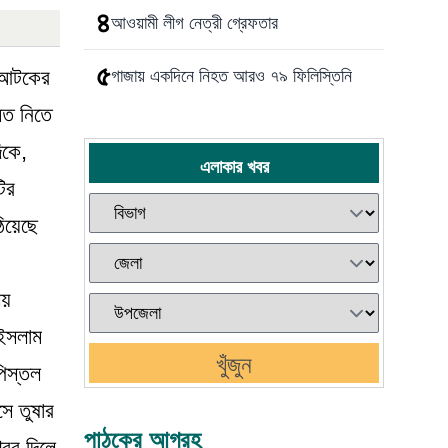
৪
আওয়ামী লীগ নেত্রী গ্রেফতার
৫
া আটকের
গাজায় একদিনে নিহত আরও ৭৯ ফিলিস্তিনি
মত নিতে
িকে,
এলাকার খবর
ির
িয়েছে
লয়
 ইসলাম
খুঁজুন
িস্তল
ে তুষার
পাঠকের আগ্রহ
খবর দিলে