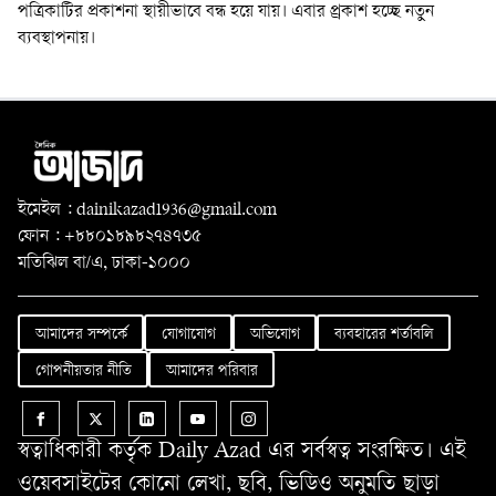
পত্রিকাটির প্রকাশনা স্থায়ীভাবে বন্ধ হয়ে যায়। এবার প্র্রকাশ হচ্ছে নতুন
ব্যবস্থাপনায়।
ইমেইল : dainikazad1936@gmail.com
ফোন : +৮৮০১৮৯৮২৭৪৭৩৫
মতিঝিল বা/এ, ঢাকা-১০০০
আমাদের সম্পর্কে
যোগাযোগ
অভিযোগ
ব্যবহারের শর্তাবলি
গোপনীয়তার নীতি
আমাদের পরিবার
স্বত্বাধিকারী কর্তৃক Daily Azad এর সর্বস্বত্ব সংরক্ষিত। এই
ওয়েবসাইটের কোনো লেখা, ছবি, ভিডিও অনুমতি ছাড়া