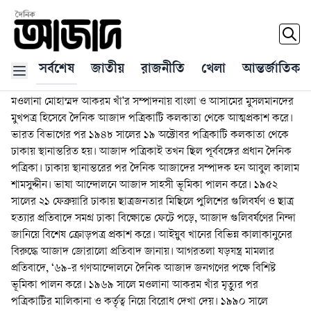
সর্বশেষ
জাতীয়
রাজনীতি
খেলা
আন্তর্জাতিক
দৈনিক আজাদ - জাতীয় বাংলা দৈনিক পত্রিকা। ১৯৩৬ সালের ৩১ অক্টোবর
মওলানা মোহাম্মদ আকরম খাঁ'র সম্পাদনায় বাংলা ও আসামের মুসলমানদের
মুখপত্র হিসেবে দৈনিক আজাদ পত্রিকাটি কলকাতা থেকে আত্মপ্রকাশ করে।
ভারত বিভাগের পর ১৯৪৮ সালের ১৯ অক্টোবর পত্রিকাটি কলকাতা থেকে
ঢাকায় স্থানান্তরিত হয়। আজাদ পত্রিকাই তখন ছিল পূর্ববঙ্গের প্রধান দৈনিক
পত্রিকা। ঢাকায় স্থানান্তরের পর দৈনিক আজাদের সম্পাদক হন আবুল কালাম
শামসুদ্দীন। ভাষা আন্দোলনে আজাদ সাহসী ভূমিকা পালন করে। ১৯৫২
সালের ২১ ফেব্রুয়ারি ঢাকায় ছাত্রজনতার মিছিলে পুলিশের গুলিবর্ষণ ও ছাত্র
হত্যার প্রতিবাদে সমগ্র ঢাকা বিক্ষোভে ফেটে পড়ে, আজাদ গুলিবর্ষণের নিন্দা
জানিয়ে বিশেষ ক্রোড়পত্র প্রকাশ করে। আইয়ুব খানের বিভিন্ন কালাকানুনের
বিরুদ্ধে আজাদ জোরালো প্রতিবাদ জানায়। আগরতলা ষড়যন্ত্র মামলার
প্রতিবাদে, ‘৬৯-র গণআন্দোলনে দৈনিক আজাদ জনগণের পক্ষে বিশিষ্ট
ভূমিকা পালন করে। ১৯৬৯ সালে মওলানা আকরম খাঁর মৃত্যুর পর
পত্রিকাটির মালিকানা ও কর্তৃত্ব নিয়ে বিরোধ দেখা দেয়। ১৯৯০ সালে