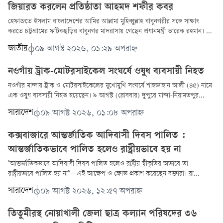
জিয়ারত করলেন প্রতিষ্ঠাতা আহমদ শফীর কবর
হেফাজতে ইসলাম বাংলাদেশের আমির আল্লামা মুহিব্বুল্লাহ বাবুনগরীর সঙ্গে সাক্ষাৎ
করতে চট্টগ্রামের ফটিকছড়ির বাবুনগর মাদরাসায় গেছেন প্রধানমন্ত্রী তারেক রহমান। এ
সময় হে...
জাতীয়
০৯ আগস্ট ২০২৬, ০১:২৯ অপরাহ্ন
নওগাঁয় ট্রাক-মোটরসাইকেল সংঘর্ষে ওষুধ ব্যবসায়ী নিহত
নওগাঁর মান্দায় ট্রাক ও মোটরসাইকেলের মুখোমুখি সংঘর্ষে শাহজাহান আলী (৪৫) নামে
এক ওষুধ ব্যবসায়ী নিহত হয়েছেন। ৯ আগস্ট (রোববার) দুপুরে মান্দা-নিয়ামতপুর
সড়কের শান্তা...
সারাদেশ
০৯ আগস্ট ২০২৬, ০১:০৮ অপরাহ্ন
কক্সবাজারে আন্তর্জাতিক আদিবাসী দিবস পালিত :
আন্তর্জাতিকভাবে পালিত হলেও রাষ্ট্রীয়ভাবে হয় না
​"আন্তর্জাতিকভাবে আদিবাসী দিবস পালিত হলেও রাষ্ট্রীয় স্বীকৃতির অভাবে তা
রাষ্ট্রীয়ভাবে পালিত হয় না"—এই আক্ষেপ ও ক্ষোভ প্রকাশ করেছেন বক্তারা। রা...
সারাদেশ
০৯ আগস্ট ২০২৬, ১২:৫৭ অপরাহ্ন
তিতুমীরস্থ নোয়াখালী জেলা ছাত্র কল্যান পরিষদের ৩৬