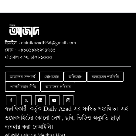
ইমেইল : dainikazad1936@gmail.com
ফোন : +৮৮০১৮৯৮২৭৪৭৩৫
মতিঝিল বা/এ, ঢাকা-১০০০
আমাদের সম্পর্কে
যোগাযোগ
অভিযোগ
ব্যবহারের শর্তাবলি
গোপনীয়তার নীতি
আমাদের পরিবার
স্বত্বাধিকারী কর্তৃক Daily Azad এর সর্বস্বত্ব সংরক্ষিত। এই
ওয়েবসাইটের কোনো লেখা, ছবি, ভিডিও অনুমতি ছাড়া
ব্যবহার করা বেআইনি।
কারিগরি সহায়তায় Meghna Host