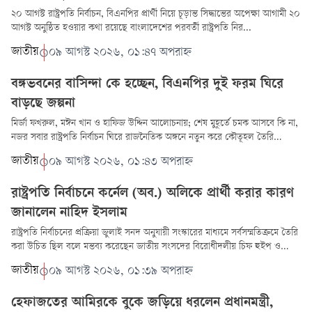
২০ আগস্ট রাষ্ট্রপতি নির্বাচন, বিএনপির প্রার্থী নিয়ে চূড়ান্ত সিদ্ধান্তের অপেক্ষা আগামী ২০
আগস্ট অনুষ্ঠিত হওয়ার কথা রয়েছে বাংলাদেশের পরবর্তী রাষ্ট্রপতি নির...
জাতীয়
০৯ আগস্ট ২০২৬, ০১:৪৭ অপরাহ্ন
বঙ্গভবনের বাসিন্দা কে হচ্ছেন, বিএনপির দুই ফরম ঘিরে
বাড়ছে জল্পনা
মির্জা ফখরুল, মঈন খান ও হাফিজ উদ্দিন আলোচনায়; শেষ মুহূর্তে চমক আসবে কি না,
নজর সবার রাষ্ট্রপতি নির্বাচন ঘিরে রাজনৈতিক অঙ্গনে নতুন করে কৌতূহল তৈরি
হয়েছে। বিএন...
জাতীয়
০৯ আগস্ট ২০২৬, ০১:৪৩ অপরাহ্ন
রাষ্ট্রপতি নির্বাচনে কর্নেল (অব.) অলিকে প্রার্থী করার কারণ
জানালেন নাহিদ ইসলাম
রাষ্ট্রপতি নির্বাচনের প্রক্রিয়া জুলাই সনদ অনুযায়ী সংস্কারের মাধ্যমে সর্বসম্মতিক্রমে তৈরি
করা উচিত ছিল বলে মন্তব্য করেছেন জাতীয় সংসদের বিরোধীদলীয় চিফ হুইপ ও
জাতী...
জাতীয়
০৯ আগস্ট ২০২৬, ০১:৩৯ অপরাহ্ন
হেফাজতের আমিরকে বুকে জড়িয়ে ধরলেন প্রধানমন্ত্রী,