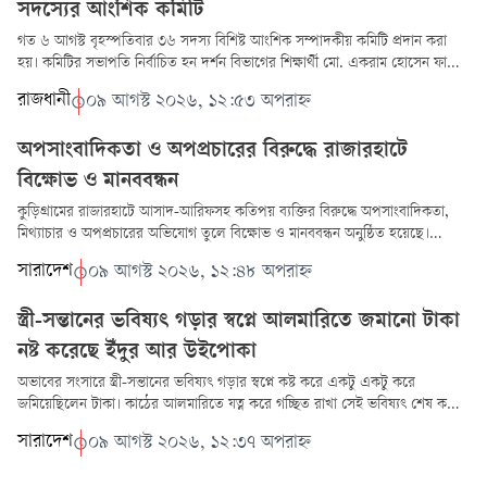
সদস্যের আংশিক কমিটি
গত ৬ আগস্ট বৃহস্পতিবার ৩৬ সদস্য বিশিষ্ট আংশিক সম্পাদকীয় কমিটি প্রদান করা
হয়। কমিটির সভাপতি নির্বাচিত হন দর্শন বিভাগের শিক্ষার্থী মো. একরাম হোসেন ফাহিম
(২০১৯-২০স...
রাজধানী
০৯ আগস্ট ২০২৬, ১২:৫৩ অপরাহ্ন
অপসাংবাদিকতা ও অপপ্রচারের বিরুদ্ধে রাজারহাটে
বিক্ষোভ ও মানববন্ধন
কুড়িগ্রামের রাজারহাটে আসাদ-আরিফসহ কতিপয় ব্যক্তির বিরুদ্ধে অপসাংবাদিকতা,
মিথ্যাচার ও অপপ্রচারের অভিযোগ তুলে বিক্ষোভ ও মানববন্ধন অনুষ্ঠিত হয়েছে।
রোববার (৯ আগ...
সারাদেশ
০৯ আগস্ট ২০২৬, ১২:৪৮ অপরাহ্ন
স্ত্রী-সন্তানের ভবিষ্যৎ গড়ার স্বপ্নে আলমারিতে জমানো টাকা
নষ্ট করেছে ইঁদুর আর উইপোকা
অভাবের সংসারে স্ত্রী-সন্তানের ভবিষ্যৎ গড়ার স্বপ্নে কষ্ট করে একটু একটু করে
জমিয়েছিলেন টাকা। কাঠের আলমারিতে যত্ন করে গচ্ছিত রাখা সেই ভবিষ্যৎ শেষ করে
দিল ইঁদুর আর...
সারাদেশ
০৯ আগস্ট ২০২৬, ১২:৩৭ অপরাহ্ন