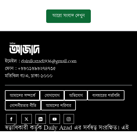
আরো সংবাদ দেখুন
ইমেইল : dainikazad1936@gmail.com
ফোন : +৮৮০১৮৯৮২৭৪৭৩৫
মতিঝিল বা/এ, ঢাকা-১০০০
আমাদের সম্পর্কে
যোগাযোগ
অভিযোগ
ব্যবহারের শর্তাবলি
গোপনীয়তার নীতি
আমাদের পরিবার
স্বত্বাধিকারী কর্তৃক Daily Azad এর সর্বস্বত্ব সংরক্ষিত। এই