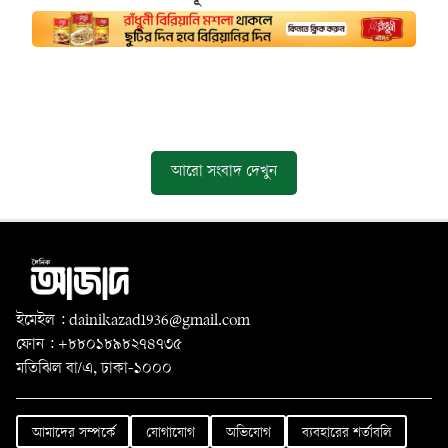
আরো সংবাদ দেখুন
ইমেইল : dainikazad1936@gmail.com
ফোন : +৮৮০১৮৯৮২৭৪৭৩৫
মতিঝিল বা/এ, ঢাকা-১০০০
আমাদের সম্পর্কে
যোগাযোগ
অভিযোগ
ব্যবহারের শর্তাবলি