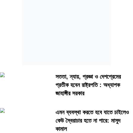
(৩০ জুলাই) রাজধানীর তেজগাঁওয়ে বাংলাদেশ স্ট্যান্ডার্ডস অ্যান্ড টেস্টিং ইনস্টিটিউটের
(বিএসটিআই) প্রধান কার্যালয়ে অনুষ্ঠিত এক গণশুনানিতে এসব দাবি তুলে ধরা হয়।
গণশুনানিতে উপস্থিত ছিলেন বিএসটিআইয়ের মহাপরিচালক (সচিব) কাজী ইমদাদুল
হক, শিল্প মন্ত্রণালয়ের যুগ্মসচিব ড. মো. সাইফুল ইসলাম এবং বিএসটিআইয়ের
পরিচালক (প্রশাসন) মো. সাইফুল ইসলাম। এছাড়া স্কয়ার, প্রাণ-আরএফএল,
নেসলে বাংলাদেশ, ট্রান্সকম, আকিজ, এসিআই, ইউনিলিভার, মেরিকো, রেকিট,
মেঘনা গ্রুপসহ বিভিন্ন শিল্পপ্রতিষ্ঠানের প্রতিনিধিরা অংশ নেন। বিএসটিআইয়ের
মহাপরিচালক কাজী ইমদাদুল হক বলেন, সংস্থাটি সব গবেষণাকেই গুরুত্বের সঙ্গে
বিবেচনা করে এবং দেশে মানসম্মত গবেষণা পরিচালনার পক্ষে। তবে গবেষণার ফল
প্রকাশের ক্ষেত্রে এমন কিছু করা উচিত নয়, যাতে জনমনে অযথা আতঙ্ক বা
সততা, ন্যায়, প্রজ্ঞা ও দেশপ্রেমের
বিভ্রান্তি সৃষ্টি হয়। তিনি বলেন,...
প্রতীক হবেন রাষ্ট্রপতি : অধ্যাপক
জাহাঙ্গীর সরকার
এমন ব্যবস্থা করতে হবে যাতে চাইলেও
কেউ স্বৈরাচার হতে না পারে: মাসুদ
কামাল