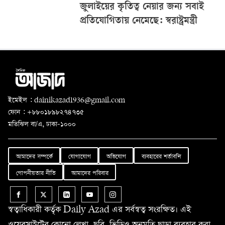
জুলাইয়ের কৃতিত্ব নেয়ার জন্য সবাই
প্রতিযোগিতায় নেমেছে: স্বরাষ্ট্রমন্ত্রী
ইমেইল : dainikazad1936@gmail.com
ফোন : +৮৮০১৮৯৮২৭৪৭৩৫
মতিঝিল বা/এ, ঢাকা-১০০০
আমাদের সম্পর্কে
যোগাযোগ
অভিযোগ
ব্যবহারের শর্তাবলি
গোপনীয়তার নীতি
আমাদের পরিবার
স্বত্বাধিকারী কর্তৃক Daily Azad এর সর্বস্বত্ব সংরক্ষিত। এই
ওয়েবসাইটের কোনো লেখা, ছবি, ভিডিও অনুমতি ছাড়া ব্যবহার করা