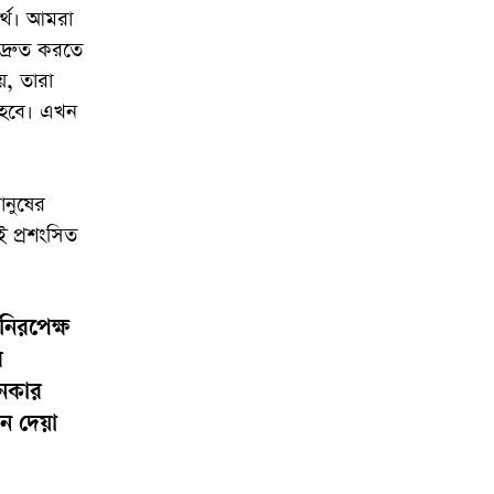
র্থ। আমরা
দ্রুত করতে
, তারা
 হবে। এখন
নুষের
 প্রশংসিত
িরপেক্ষ
ে
ানকার
চন দেয়া