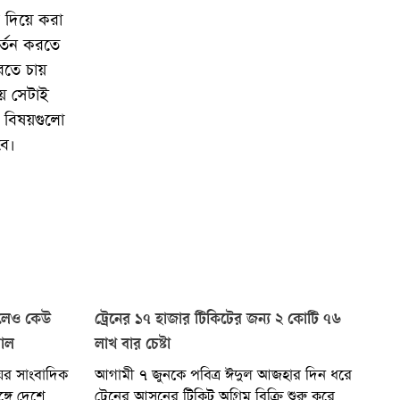
 দিয়ে করা
র্তন করতে
রতে চায়
হয় সেটাই
ব বিষয়গুলো
বে।
ইলেও কেউ
ট্রেনের ১৭ হাজার টিকিটের জন্য ২ কোটি ৭৬
মাল
লাখ বার চেষ্টা
য়র সাংবাদিক
আগামী ৭ জুনকে পবিত্র ঈদুল আজহার দিন ধরে
্গে দেশে
ট্রেনের আসনের টিকিট অগ্রিম বিক্রি শুরু করেছে