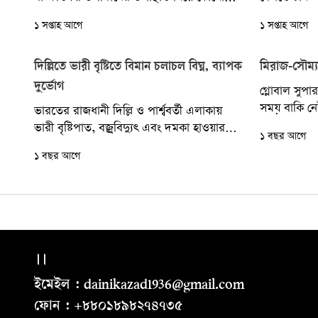
বেসরকারি সংস্থা গবেষণা প্রতিবেদন প্রকাশের
প্রত্যাশার ক
১ সপ্তাহ আগে
১ সপ্তাহ আগে
আগে সংশ্লিষ্ট নিয়ন্ত্রক সংস্থাকে...
ও প্রযুক্তি...
দিল্লিতে ভারী বৃষ্টিতে বিমান চলাচল বিঘ্ন, ব্যাপক
মিরাজ-সৌম্য
দুর্ভোগ
গ্লোবাল সুপ
সময় বাকি ন
ভারতের রাজধানী দিল্লি ও পার্শ্ববর্তী এলাকায়
কাজটা করছে বর
ভারী বৃষ্টিপাত, বজ্রবিদ্যুৎ এবং দমকা হাওয়ার
১ বছর আগে
কারণে তীব্র জলজটের হয়েছে। যার ফলে বিমান
১ বছর আগে
চলাচলে...
।।
ইমেইল : dainikazad1936@gmail.com
ফোন : +৮৮০১৮৯৮২৭৪৭৩৫