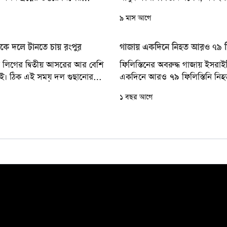
থা তুলে ধরেছেন নোয়াখালী বিজ্ঞান
এমন একটা ব্যবস্থা তৈরি করতে যা
৯ মাস আগে
কে দলে টানতে চায় রংপুর
গাজায় একদিনে নিহত আরও ৭৯ ফি
ার লিগের দ্বিতীয় আসরের আর বেশি
ফিলিস্তিনের অবরুদ্ধ গাজায় ইসরা
েই। ঠিক এই সময় দল গুছানোর
একদিনে আরও ৭৯ ফিলিস্তিনি নিহ
্তমান চ্যাম্পিয়ন রংপুর...
আহত হয়েছেন দুই শতাধিক। এর ফল
১ বছর আগে
এই উপত্যকাটিতে...