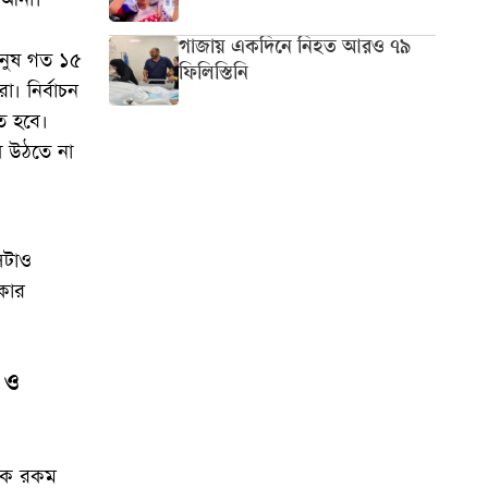
গাজায় একদিনে নিহত আরও ৭৯
ানুষ গত ১৫
ফিলিস্তিনি
। নির্বাচন
ে হবে।
য়ে উঠতে না
েটাও
রকার
 ও
কেক রকম