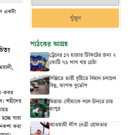
মন একটা
খুঁজুন
পাঠকের আগ্রহ
চিত?
ট্রেনের ১৭ হাজার টিকিটের জন্য ২
কোটি ৭৬ লাখ বার চেষ্টা
য়াদী,
দিল্লিতে ভারী বৃষ্টিতে বিমান চলাচল
বিঘ্ন, ব্যাপক দুর্ভোগ
গণ-কবর
ে। শহীদের
মিরাজ-সৌম্যকে দলে টানতে চায়
 আহত
রংপুর
হচ্ছে যারা
আওয়ামী লীগ নেত্রী গ্রেফতার
-নকশা করা
ে আনা।