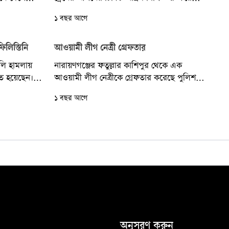
তে কেউ...
বাংলাদেশ রেলওয়ে। আজ রোববার বিক্রি...
১ বছর আগে
লিস্তিনি
আওয়ামী লীগ নেত্রী গ্রেফতার
ইলি হামলায়
নারায়ণগঞ্জের ফতুল্লার কাশিপুর থেকে এক
ত হয়েছেন।
আওয়ামী লীগ নেত্রীকে গ্রেফতার করেছে পুলিশ।
ে অবরুদ্ধ
তার নাম রজনী আক্তার তুশি (৩৮)। শনিবার
১ বছর আগে
রাতে ফতুল্লার মুসলিম...
অনুসরণ করুন