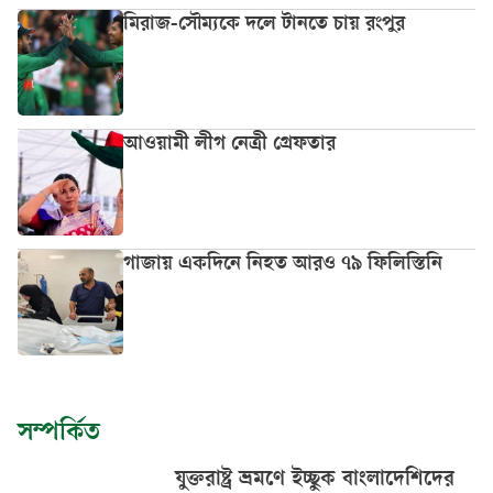
মিরাজ-সৌম্যকে দলে টানতে চায় রংপুর
আওয়ামী লীগ নেত্রী গ্রেফতার
গাজায় একদিনে নিহত আরও ৭৯ ফিলিস্তিনি
সম্পর্কিত
যুক্তরাষ্ট্র ভ্রমণে ইচ্ছুক বাংলাদেশিদের