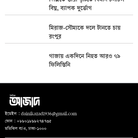
দিল্লিতে ভারী বৃষ্টিতে বিমান চলাচল
বিঘ্ন, ব্যাপক দুর্ভোগ
মিরাজ-সৌম্যকে দলে টানতে চায়
রংপুর
গাজায় একদিনে নিহত আরও ৭৯
ফিলিস্তিনি
ইমেইল : dainikazad1936@gmail.com
ফোন : +৮৮০১৮৯৮২৭৪৭৩৫
মতিঝিল বা/এ, ঢাকা-১০০০