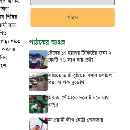
সুদ জুলাই
্ষিণ
্র শিবির
খুঁজুন
ী ছাত্র
পিত
স্থ্য খাতে
পাঠকের আগ্রহ
ঋণগ্রস্ত
ট্রেনের ১৭ হাজার টিকিটের জন্য ২
িবির
কোটি ৭৬ লাখ বার চেষ্টা
অংশ
দিল্লিতে ভারী বৃষ্টিতে বিমান চলাচল
বিঘ্ন, ব্যাপক দুর্ভোগ
মিরাজ-সৌম্যকে দলে টানতে চায়
রংপুর
আওয়ামী লীগ নেত্রী গ্রেফতার