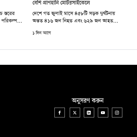
বেশি প্রাণহানি মোটরসাইকেলে
চ স্তরের
দেশে গত জুলাই মাসে ৪৫৮টি সড়ক দুর্ঘটনায়
ার পরিকল্পনার
অন্তত ৪১৬ জন নিহত এবং ৬২৯ জন আহত
লী উন্নয়ন ও
হয়েছেন। নিহতদের মধ্যে ৫৭ জন...
১ দিন আগে
অনুসরণ করুন