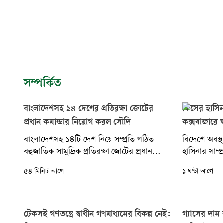
সম্পর্কিত
বাংলাদেশসহ ১৪ দেশের প্রতিরক্ষা জোটের
কিসের হাসিন
প্রধান কমান্ডার নিয়োগ করল সৌদি
কক্সবাজারে স্বরাষ
বাংলাদেশসহ ১৪টি দেশ নিয়ে সম্প্রতি গঠিত
বিদেশে অবস্থা
বহুজাতিক সামুদ্রিক প্রতিরক্ষা জোটের প্রধান
হাসিনার সাম্প্
কমান্ডার হিসেবে রিয়ার অ্যাডমিরাল আবদুল্লাহ
সরকার বলে জানি
৫৪ মিনিট আগে
১ ঘণ্টা আগে
বিন সালেম আল-শেহরিকে নিয়োগ...
আহমেদ। তিনি
টেকসই গণতন্ত্রে স্বাধীন গণমাধ্যমের বিকল্প নেই:
গ্যাসের দাম