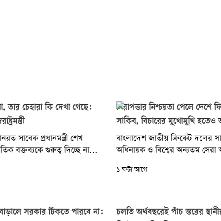
া, তার চেহারা কি দেখা গেছে:
নিরাপত্তার নিশ্চয়তা পেলে দেশে ফির
্ট্রমন্ত্রী
সাকিব, বিচারের মুখোমুখি হতেও 
নরত সাবেক প্রধানমন্ত্রী শেখ
বাংলাদেশ জাতীয় ক্রিকেট দলের স
রতিক বক্তব্যকে গুরুত্ব দিচ্ছে না
অধিনায়ক ও বিশ্বের অন্যতম সেরা 
য়েছেন স্বরাষ্ট্রমন্ত্রী সালাহউদ্দিন
সাকিব আল হাসান বলেছেন, সরকা
১ ঘণ্টা আগে
 বলেছেন, গণহত্যা...
ব্যক্তিগত নিরাপত্তার...
 বাড়ালে সরকার টিকতে পারবে না:
চলতি অর্থবছরেই পাঁচ স্তরের স্থা