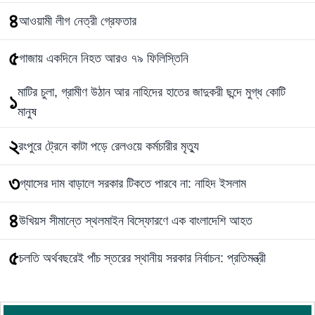
৪
আওয়ামী লীগ নেত্রী গ্রেফতার
৫
গাজায় একদিনে নিহত আরও ৭৯ ফিলিস্তিনি
মাটির চুলা, গ্রামীণ উঠান আর নাহিদের হাতের জাদুকরী ছন্দে মুগ্ধ কোটি
১
মানুষ
২
রংপুরে ট্রেনে কাটা পড়ে রেলওয়ে কর্মচারীর মৃত্যু
৩
গ্যাসের দাম বাড়ালে সরকার টিকতে পারবে না: নাহিদ ইসলাম
৪
উখিয়স সীমান্তে স্থলমাইন বিস্ফোরণে এক বাংলাদেশি আহত
৫
চলতি অর্থবছরেই পাঁচ স্তরের স্থানীয় সরকার নির্বাচন: প্রতিমন্ত্রী