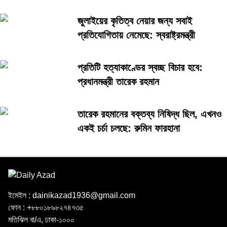
জুলাইয়ের কৃতিত্ব নেয়ার জন্য সবাই
প্রতিযোগিতায় নেমেছে: স্বরাষ্ট্রমন্ত্রী
প্রতিটি হত্যাকাণ্ডের স্বচ্ছ বিচার হবে:
প্রধানমন্ত্রী তারেক রহমান
তারেক রহমানের বক্তব্য নিষিদ্ধ ছিল, এখনও
একই চর্চা চলছে: রুমিন ফারহানা
ইমেইল : dainikazad1936@gmail.com
ফোন : +৮৮০১৮৯৮২৭৪৭৩৫
মতিঝিল বা/এ, ঢাকা-১০০০