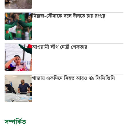
মিরাজ-সৌম্যকে দলে টানতে চায় রংপুর
আওয়ামী লীগ নেত্রী গ্রেফতার
গাজায় একদিনে নিহত আরও ৭৯ ফিলিস্তিনি
সম্পর্কিত