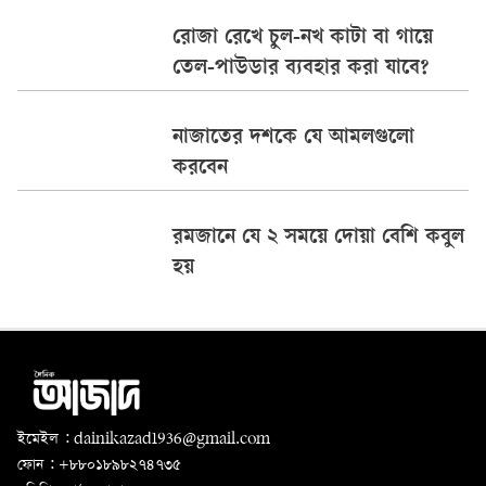
রোজা রেখে চুল-নখ কাটা বা গায়ে
তেল-পাউডার ব্যবহার করা যাবে?
নাজাতের দশকে যে আমলগুলো
করবেন
রমজানে যে ২ সময়ে দোয়া বেশি কবুল
হয়
ইমেইল : dainikazad1936@gmail.com
ফোন : +৮৮০১৮৯৮২৭৪৭৩৫