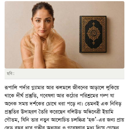
ছবি:
রূপালি পর্দার গ্ল্যামার আর ঝলমলে জীবনের আড়ালে লুকিয়ে
থাকে দীর্ঘ প্রস্তুতি, গবেষণা আর কঠোর পরিশ্রমের গল্প যা
অনেক সময় দর্শকের চোখে ধরা পড়ে না। তেমনই এক নিবিড়
প্রস্তুতির উদাহরণ তৈরি করেছেন বলিউড অভিনেত্রী ইয়ামি
গৌতম, যিনি তার নতুন আলোচিত চলচ্চিত্র ‘হক’-এর জন্য প্রায়
দেড় বছর ধরে গভীর অধ্যয়ন ও গবেষণার মধ্য দিয়ে গেছেন