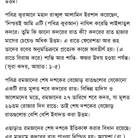
উত্তম।
পবিত্র কুরআনে মহান রাব্বুল আলামিন ইরশাদ করেছেন,
‘নিশ্চয়ই আমি এটি (পবিত্র কুরআন) নাযিল করেছি লাইলাতুল
কদরে। তুমি কি জানো কদরের রাত কী? কদরের রাত হাজার
মাসের চেয়েও অধিক উত্তম। এ রাতে ফেরেশতা আর রূহ
তাদের রবের অনুমতিক্রমে প্রত্যেক কাজে অবতীর্ণ হয়। (এ
রাতে বিরাজ করে) শান্তি আর শান্তি- ফজর উদয় হওয়া পর্যন্ত।
(সুরা কদর, আয়াত: ১-৫)
পবিত্র রমজানের শেষ দশকের বেজোড় রাতগুলোর যেকোনো
একটি রাত মূলত শবে কদরের রাত। বিভিন্ন হাদিস ও
আলেমদের মতে, রমজানের ২৭ তারিখে শবে কদর, যা মূলত
২৬তম রোজার দিন রাতে। তাই শেষ দশকের বেজোড়
রাতগুলোয় বেশি বেশি ইবাদত করা উত্তম।
এছাড়াও রমজানের শেষ দশকে ইতিকাফ করার বিধান রয়েছে।
এর মাধ্যমে কদরের রাত পাওয়া নিশ্চিত হয়। আয়েশা (রা.)