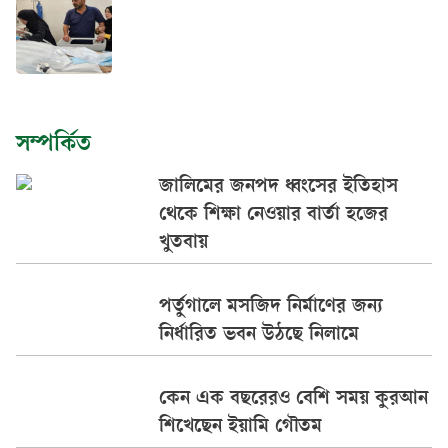
সম্পর্কিত
জালিমের জনপদ ধ্বংসের ইতিহাস
থেকে শিক্ষা নেওয়ার বার্তা হজের
খুতবায়
পর্তুগালে মসজিদ নির্মাণের জন্য
নির্ধারিত ভবন উঠছে নিলামে
কেন এক বছরেরও বেশি সময় কুরআন
শিখেছেন ইয়ামি গৌতম