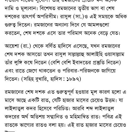
সওয়াব লাভের সুযোগ। তাই রমজানের প্রতিটি ক্ষণ অনেক
দামি ও মূল্যবান। বিশেষত রমজানের তৃতীয় ভাগ বা শেষ
দশকের তাৎপর্য অপরিসীম। রাসুল (সা.)ও এই সময়কে অধিক
গুরুত্ব দিতেন। রমজানের অন্যান্য দিনে যে আমলগুলো
করতেন, শেষ দশকে এসে তার পরিমাণ অনেক বেড়ে যেত।
আয়েশা (রা.) থেকে বর্ণিত হাদিসে এসেছে, যখন রমজানের
শেষ দশক আসতো তখন রাসুল সাল্লাল্লাহু আলাইহি ওয়াসাল্লাম
তাঁর লুঙ্গি কষে নিতেন (বেশি বেশি ইবাদতের প্রস্তুতি নিতেন)
এবং রাতে জেগে থাকতেন ও পরিবার-পরিজনকে জাগিয়ে
দিতেন। (সহিহ বুখারি, হাদিস: ১৮৯৭)
রমজানের শেষ দশক এত গুরুত্বপূর্ণ হওয়ার মূল কারণ হলো এ
মাসে আছে একটি রাত, যেটি হাজার মাসের চেয়েও উত্তম। যা
লাইলাতুল কদর হিসেবে পরিচিত। আরবি শব্দ লাইলাতুল
কদরের অর্থ অতিশয় সম্মানিত ও মহিমান্বিত রাত। পবিত্র এই
রাতকে ভাগ্যের রাতও বলা হয়। এই রাত হাজার মাসের চেয়েও