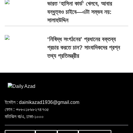
ভারত ‘হাসিনা কার্ড’ খেলবে, আবার
বন্ধুত্বও চাইবে—এটা সম্ভব নয়:
সালাহউদ্দিন
‘নিষিদ্ধ সংগঠনের’ প্রধানের বক্তব্য
প্রচার করতে চান? সাংবাদিকদের প্রশ্ন
তথ্য প্রতিমন্ত্রীর
ইমেইল : dainikazad1936@gmail.com
ফোন : +৮৮০১৮৯৮২৭৪৭৩৫
মতিঝিল বা/এ, ঢাকা-১০০০